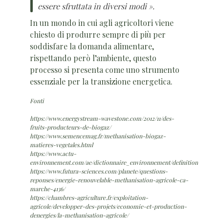
essere sfruttata in diversi modi ».
In un mondo in cui agli agricoltori viene
chiesto di produrre sempre di più per
soddisfare la domanda alimentare,
rispettando però l’ambiente, questo
processo si presenta come uno strumento
essenziale per la transizione energetica.
Fonti
https://www.energystream-wavestone.com/2012/11/des-
fruits-producteurs-de-biogaz/
https://www.semencemag.fr/methanisation-biogaz-
matieres-vegetales.html
https://www.actu-
environnement.com/ae/dictionnaire_environnement/definition/biomet
https://www.futura-sciences.com/planete/questions-
reponses/energie-renouvelable-methanisation-agricole-ca-
marche-4136/
https://chambres-agriculture.fr/exploitation-
agricole/developper-des-projets/economie-et-production-
denergies/la-methanisation-agricole/