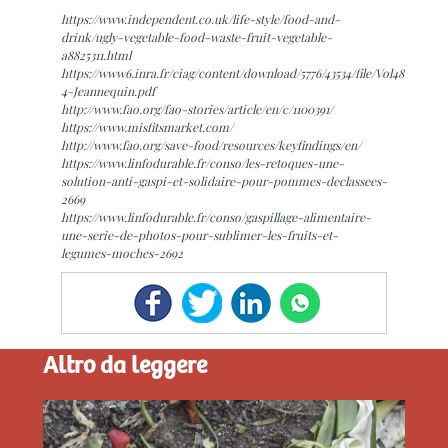
https://www.independent.co.uk/life-style/food-and-
drink/ugly-vegetable-food-waste-fruit-vegetable-
a8825311.html
https://www6.inra.fr/ciag/content/download/5776/43534/file/Vol48-
4-Jeannequin.pdf
http://www.fao.org/fao-stories/article/en/c/1100391/
https://www.misfitsmarket.com/
http://www.fao.org/save-food/resources/keyfindings/en/
https://www.linfodurable.fr/conso/les-retoques-une-
solution-anti-gaspi-et-solidaire-pour-pommes-declassees-
2669
https://www.linfodurable.fr/conso/gaspillage-alimentaire-
une-serie-de-photos-pour-sublimer-les-fruits-et-
legumes-moches-2692
Altro da leggere