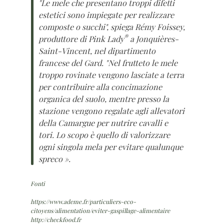
"Le mele che presentano troppi difetti
estetici sono impiegate per realizzare
composte o succhi", spiega Rémy Foissey,
®
produttore di Pink Lady
a Jonquières-
Saint-Vincent, nel dipartimento
francese del Gard. "Nel frutteto le mele
troppo rovinate vengono lasciate a terra
per contribuire alla concimazione
organica del suolo, mentre presso la
stazione vengono regalate agli allevatori
della Camargue per nutrire cavalli e
tori. Lo scopo è quello di valorizzare
ogni singola mela per evitare qualunque
spreco ».
Fonti
https://www.ademe.fr/particuliers-eco-
citoyens/alimentation/eviter-gaspillage-alimentaire
http://checkfood.fr