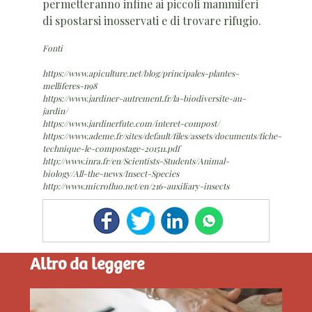
permetteranno infine ai piccoli mammiferi
di spostarsi inosservati e di trovare rifugio.
Fonti
https://www.apiculture.net/blog/principales-plantes-
melliferes-n98
https://www.jardiner-autrement.fr/la-biodiversite-au-
jardin/
https://www.jardinerfute.com/interet-compost/
https://www.ademe.fr/sites/default/files/assets/documents/fiche-
technique-le-compostage-201511.pdf
http://www.inra.fr/en/Scientists-Students/Animal-
biology/All-the-news/Insect-Species
http://www.microfluo.net/en/216-auxiliary-insects
Altro da leggere